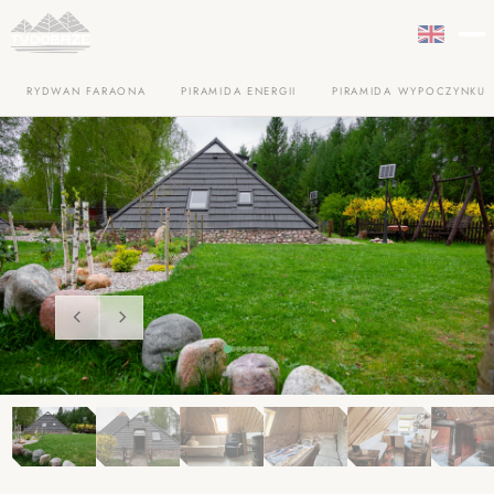
RYDWAN FARAONA
PIRAMIDA ENERGII
PIRAMIDA WYPOCZYNKU