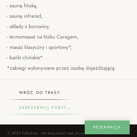
- saunę fińską,
- saunę infrared,
- okłady z borowiny,
- termomasaż na łóżku Ceragem,
- masaż klasyczny i sportowy*,
- bańki chińskie*
*zabiegi wykonywane przez osobę dojeżdżającą.
WRÓĆ DO TRASY
ZAREZERWUJ POBYT
→
REZERWACJA
© 2026 TuDobrze · Na Kaszubach nad jeziorem
Stworzone przez PWV