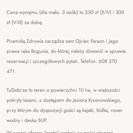
Cena wynajmu (dla maks. 3 osób) to 250 zł (X-IV) i 300
zł (V-IX) za dobę.
Piramidą Zdrowia zarządza sam Ojciec Faraon i jego
prawa ręka Bogusia, do której należy dzwonić w sprawie
rezerwacji i szczegółowych pytań. Telefon: 608 370
471.
TuDobrze to teren o powierzchni 10 ha, w większości
pokryty lasami, z dostępem do jeziora Krosnowskiego,
przy którym do dyspozycji gości są kajaki, łódka, rower
wodny i deska SUP.
W naszej ofercie (gratis) czekają na gości również